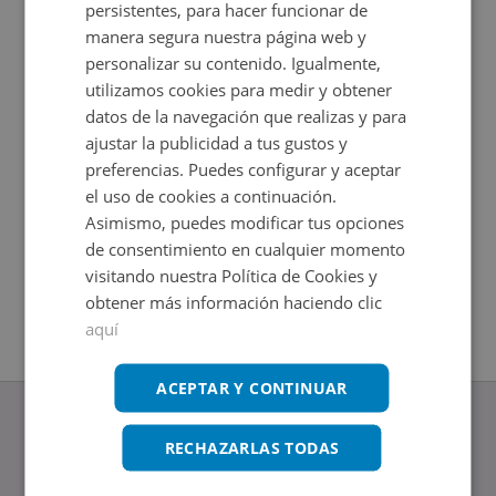
persistentes, para hacer funcionar de
manera segura nuestra página web y
personalizar su contenido. Igualmente,
utilizamos cookies para medir y obtener
datos de la navegación que realizas y para
ajustar la publicidad a tus gustos y
preferencias. Puedes configurar y aceptar
el uso de cookies a continuación.
Asimismo, puedes modificar tus opciones
Casa en venta en PALACIO -
Casa en 
de consentimiento en cualquier momento
Impuestos no incluidos
Impuestos
2
2
165
m
219,58
m
visitando nuestra Política de Cookies y
3
Hab.
3
Hab.
1
Baños
1
Baños
obtener más información haciendo clic
aquí
ACEPTAR Y CONTINUAR
RECHAZARLAS TODAS