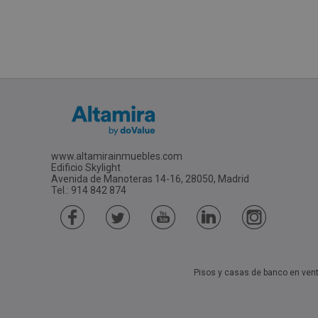
www.altamirainmuebles.com
Edificio Skylight
Avenida de Manoteras 14-16, 28050, Madrid
Tel.: 914 842 874
Pisos y casas de banco en ven
Pisos Y Casas De Bancos En Azuaga (Badajoz) E