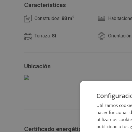
Características
2
Construidos:
88 m
Habitacion
Terraza:
Sí
Orientación
Ubicación
Configuraci
Utilizamos cookie
hacer funcionar 
utilizamos cookie
publicidad a tus 
Certificado energético