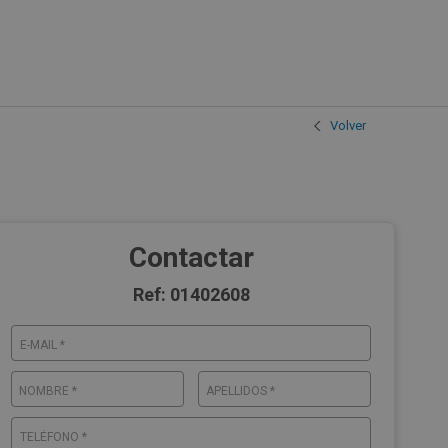
Volver
Contactar
Ref: 01402608
E-MAIL *
NOMBRE *
APELLIDOS *
TELÉFONO *