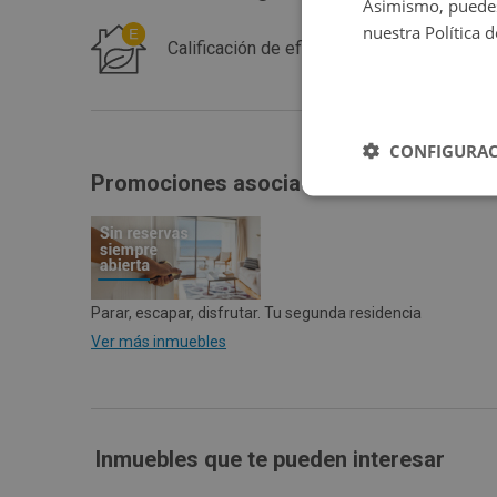
Asimismo, puedes
nuestra Política 
Calificación de eficiencia energética de 
CONFIGURAC
Promociones asociadas
Parar, escapar, disfrutar. Tu segunda residencia
Ver más inmuebles
Inmuebles que te pueden interesar