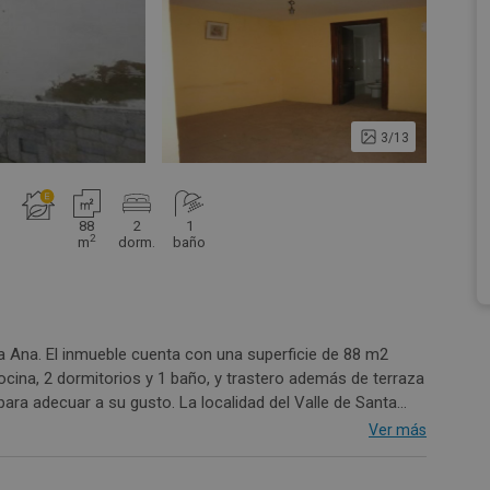
3/13
88
2
1
2
m
dorm.
baño
ta Ana. El inmueble cuenta con una superficie de 88 m2
ocina, 2 dormitorios y 1 baño, y trastero además de terraza
 para adecuar a su gusto. La localidad del Valle de Santa
a, en un entrono natural, en pura dehesa Extremeña, lo que
Ver más
 compromiso.