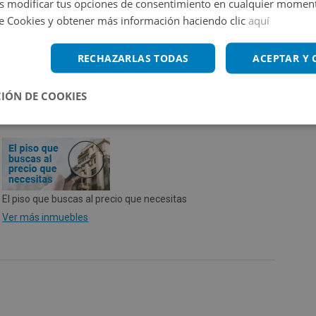
 modificar tus opciones de consentimiento en cualquier moment
de Cookies y obtener más información haciendo clic
aquí
vivienda terminado según RD 390/2021 de 1 de junio.
RECHAZARLAS TODAS
ACEPTAR Y
IÓN DE COOKIES
El piso que buscas al precio que necesitas
Ver más inmuebles