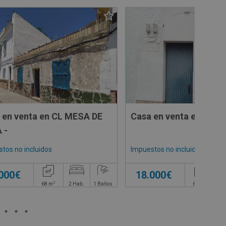
 en venta en CL MESA DE
Casa en venta en CL N
 -
tos no incluidos
Impuestos no incluidos
.000€
18.000€
2
2
68
m
2
Hab.
1
Baños
68
m
2