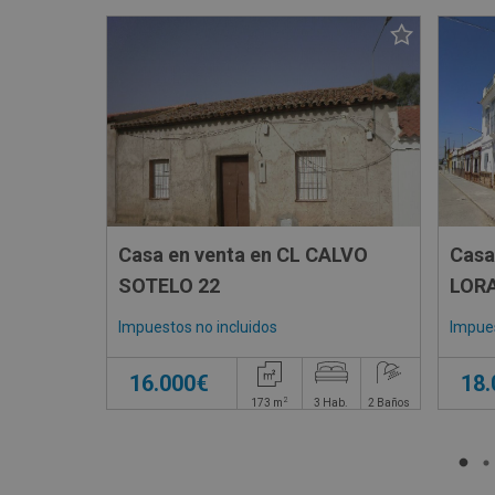
Casa en venta en CL CALVO
Casa
SOTELO 22
LORA
Impuestos no incluidos
Impues
16.000€
18
2
173
m
3
Hab.
2
Baños