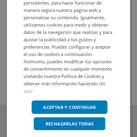
persistentes, para hacer funcionar de
manera segura nuestra página web y
personalizar su contenido. Igualmente,
utilizamos cookies para medir y obtener
datos de la navegación que realizas y para
ajustar la publicidad a tus gustos y
preferencias. Puedes configurar y aceptar
el uso de cookies a continuación.
Asimismo, puedes modificar tus opciones
Casa en venta en CL EL PEDERNOSO 8
Casa en 
de consentimiento en cualquier momento
Impuestos no incluidos
Impuestos
2
2
107
m
224,21
m
visitando nuestra Política de Cookies y
4
Hab.
3
Hab.
2
Baños
2
Baños
obtener más información haciendo clic
aquí
ACEPTAR Y CONTINUAR
RECHAZARLAS TODAS