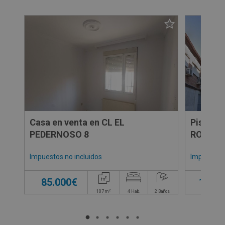
Casa en venta en CL EL
Piso en
PEDERNOSO 8
ROCIO -
Impuestos no incluidos
Impuestos 
85.000€
110.0
2
107
m
4
Hab.
2
Baños