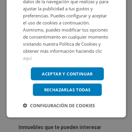
Ver en mapa
datos de la navegación que realizas y para
Independiente. Salón: Funcional. Estado: Desconocido,
ajustar la publicidad a tus gustos y
activo sin posesión.¿Quieres saber más?¡No dejes pasar
preferencias. Puedes configurar y aceptar
el uso de cookies a continuación.
esta oportunidad! Si deseas más información, no dudes
Asimismo, puedes modificar tus opciones
en ponerte en contacto con nuestro equipo comercial.
de consentimiento en cualquier momento
Estaremos encantados de asesorarte y ayudarte a
Propietario
visitando nuestra Política de Cookies y
encontrar el hogar de tus sueños
obtener más información haciendo clic
aquí
Consulta las
de este inmueble.
condiciones especiales
ACEPTAR Y CONTINUAR
Certificado energético
RECHAZARLAS TODAS
Calificación de eficiencia energética
en trámite.
CONFIGURACIÓN DE COOKIES
Inmuebles que te pueden interesar