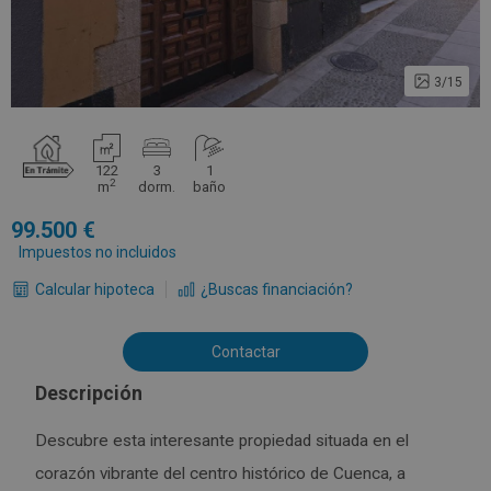
3/15
122
3
1
2
m
dorm.
baño
99.500
Impuestos no incluidos
Calcular hipoteca
¿Buscas financiación?
Contactar
Descripción
Descubre esta interesante propiedad situada en el
corazón vibrante del centro histórico de Cuenca, a