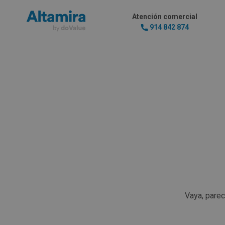
Atención comercial
914 842 874
Vaya, pare