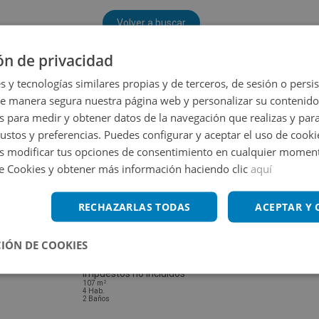
Volver a buscar
ón de privacidad
s y tecnologías similares propias y de terceros, de sesión o persis
de manera segura nuestra página web y personalizar su contenido
s para medir y obtener datos de la navegación que realizas y para
gustos y preferencias. Puedes configurar y aceptar el uso de cooki
 modificar tus opciones de consentimiento en cualquier moment
de Cookies y obtener más información haciendo clic
aquí
RECHAZARLAS TODAS
ACEPTAR Y
IÓN DE COOKIES
Casa en venta en CL EL PEDERNOSO 8
Impuestos no incluidos
2
107
m
4
Hab.
2
Baños