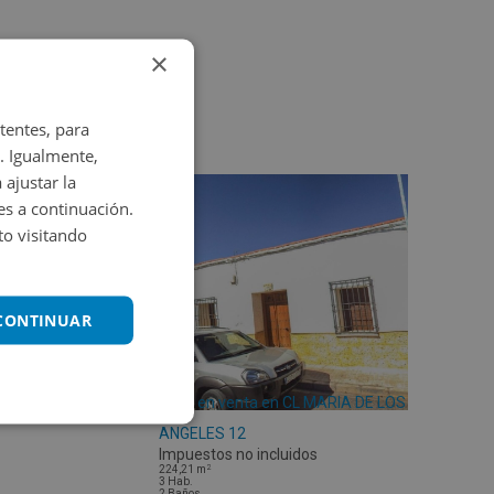
×
tentes, para
. Igualmente,
 ajustar la
es a continuación.
o visitando
 CONTINUAR
Casa en venta en CL MARIA DE LOS
ANGELES 12
Impuestos no incluidos
2
224,21
m
3
Hab.
2
Baños