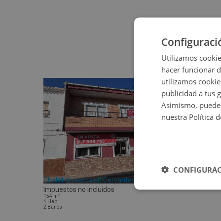
Configuraci
Utilizamos cookie
hacer funcionar 
utilizamos cookie
publicidad a tus 
Asimismo, puedes
nuestra Política 
CONFIGURAC
Chalet en venta en Cervantes 4 Bajo
Impuestos no incluidos
2
154
m
4
Hab.
2
Baños