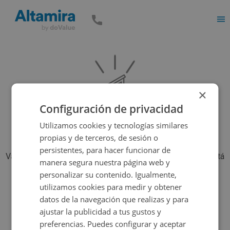
Men
×
Configuración de privacidad
Utilizamos cookies y tecnologías similares
propias y de terceros, de sesión o
persistentes, para hacer funcionar de
Vaya, parece que el inmueble que estás buscando ya no está
manera segura nuestra página web y
disponible, pero tenemos muchas más opciones...
personalizar su contenido. Igualmente,
utilizamos cookies para medir y obtener
datos de la navegación que realizas y para
Volver a buscar
ajustar la publicidad a tus gustos y
preferencias. Puedes configurar y aceptar