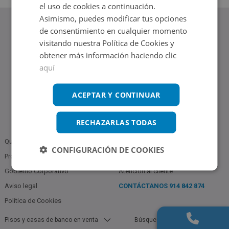
el uso de cookies a continuación.
Asimismo, puedes modificar tus opciones
de consentimiento en cualquier momento
visitando nuestra Política de Cookies y
obtener más información haciendo clic
www.altamirainmuebles.com
aquí
Edificio Skylight
Avenida de Manoteras 14-16, 28050, Madrid
Tel.: 914 842 874
ACEPTAR Y CONTINUAR
RECHAZARLAS TODAS
Quiénes somos
Política de Privacidad
CONFIGURACIÓN DE COOKIES
Profesionales
Bases Notariales
Gobierno Corporativo
Atención al cliente
Aviso legal
CONTÁCTANOS
914 842 874
Política de Cookies
Pisos y casas de banco en venta
Búsquedas populares