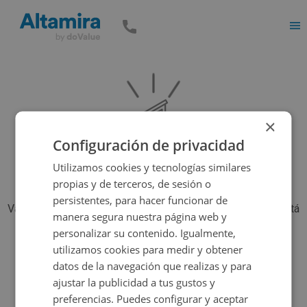
Men
×
Configuración de privacidad
Utilizamos cookies y tecnologías similares
propias y de terceros, de sesión o
persistentes, para hacer funcionar de
Vaya, parece que el inmueble que estás buscando ya no está
manera segura nuestra página web y
disponible, pero tenemos muchas más opciones...
personalizar su contenido. Igualmente,
utilizamos cookies para medir y obtener
datos de la navegación que realizas y para
Volver a buscar
ajustar la publicidad a tus gustos y
preferencias. Puedes configurar y aceptar