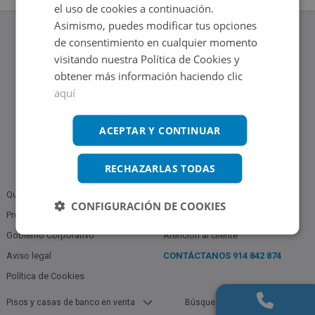
el uso de cookies a continuación.
Asimismo, puedes modificar tus opciones
de consentimiento en cualquier momento
visitando nuestra Política de Cookies y
obtener más información haciendo clic
www.altamirainmuebles.com
aquí
Edificio Skylight
Avenida de Manoteras 14-16, 28050, Madrid
Tel.: 914 842 874
ACEPTAR Y CONTINUAR
RECHAZARLAS TODAS
Quiénes somos
Política de Privacidad
CONFIGURACIÓN DE COOKIES
Profesionales
Bases Notariales
Gobierno Corporativo
Atención al cliente
Aviso legal
CONTÁCTANOS
914 842 874
Política de Cookies
Pisos y casas de banco en venta
Búsquedas populares