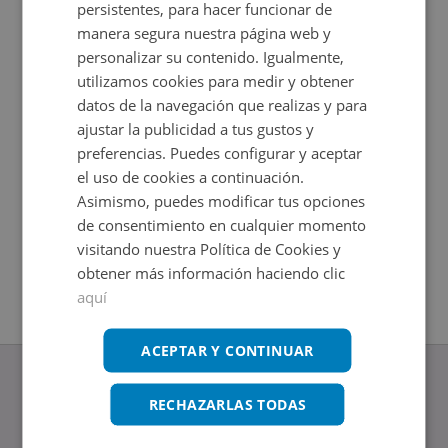
persistentes, para hacer funcionar de
manera segura nuestra página web y
personalizar su contenido. Igualmente,
utilizamos cookies para medir y obtener
datos de la navegación que realizas y para
ajustar la publicidad a tus gustos y
preferencias. Puedes configurar y aceptar
el uso de cookies a continuación.
Asimismo, puedes modificar tus opciones
Piso en venta en DOCTOR SANCHIS PEIRO 15
Casa en 
de consentimiento en cualquier momento
Impuestos no incluidos
Impuestos
2
2
95
m
172
m
visitando nuestra Política de Cookies y
2
Hab.
3
Hab.
1
Baños
2
Baños
obtener más información haciendo clic
aquí
ACEPTAR Y CONTINUAR
RECHAZARLAS TODAS