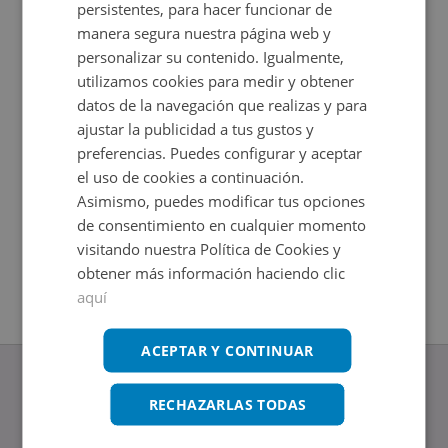
persistentes, para hacer funcionar de
manera segura nuestra página web y
personalizar su contenido. Igualmente,
utilizamos cookies para medir y obtener
datos de la navegación que realizas y para
ajustar la publicidad a tus gustos y
preferencias. Puedes configurar y aceptar
el uso de cookies a continuación.
Asimismo, puedes modificar tus opciones
Casa en venta en CL MOLINO, TORRES DEL OBISPO 8
Sobrerroc
de consentimiento en cualquier momento
Impuestos no incluidos
Impuestos
2
2
136
m
+
28
m
visitando nuestra Política de Cookies y
2
Hab.
1
Baños
obtener más información haciendo clic
aquí
ACEPTAR Y CONTINUAR
RECHAZARLAS TODAS