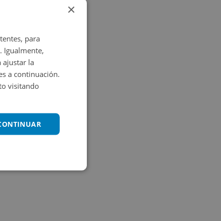
×
tentes, para
. Igualmente,
 ajustar la
es a continuación.
o visitando
 CONTINUAR