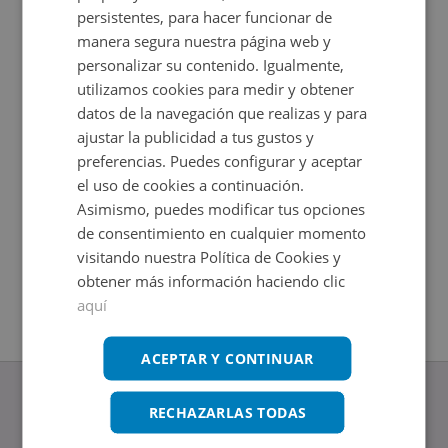
persistentes, para hacer funcionar de
manera segura nuestra página web y
personalizar su contenido. Igualmente,
utilizamos cookies para medir y obtener
datos de la navegación que realizas y para
ajustar la publicidad a tus gustos y
preferencias. Puedes configurar y aceptar
el uso de cookies a continuación.
Asimismo, puedes modificar tus opciones
Piso en venta en CATALUNYA 4
Casa en 
Impuestos no incluidos
Impuestos
de consentimiento en cualquier momento
2
2
79
m
126
m
visitando nuestra Política de Cookies y
4
Hab.
3
Hab.
1
Baños
1
Baños
obtener más información haciendo clic
aquí
ACEPTAR Y CONTINUAR
RECHAZARLAS TODAS