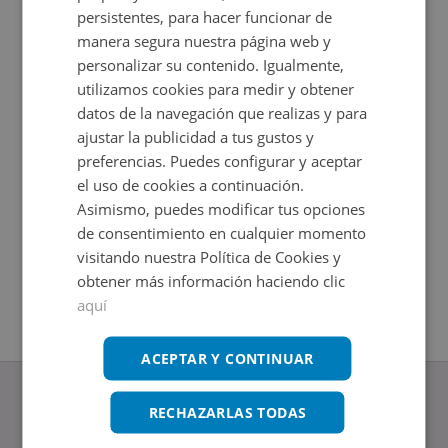
persistentes, para hacer funcionar de
manera segura nuestra página web y
personalizar su contenido. Igualmente,
utilizamos cookies para medir y obtener
datos de la navegación que realizas y para
ajustar la publicidad a tus gustos y
preferencias. Puedes configurar y aceptar
el uso de cookies a continuación.
Asimismo, puedes modificar tus opciones
Piso en venta en CATALUNYA 4
Piso en 
Impuestos no incluidos
Impuestos
de consentimiento en cualquier momento
2
2
79
m
67
m
visitando nuestra Política de Cookies y
4
Hab.
3
Hab.
1
Baños
1
Baños
obtener más información haciendo clic
aquí
ACEPTAR Y CONTINUAR
RECHAZARLAS TODAS