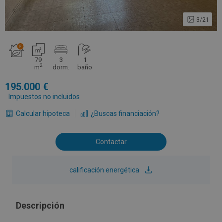
3/21
79
3
1
2
m
dorm.
baño
195.000
Impuestos no incluidos
Calcular hipoteca
¿Buscas financiación?
Contactar
calificación energética
Descripción