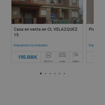
Casa en venta en CL VELAZQUEZ
Piso en
15
Impuestos no incluidos
Impuestos 
195.000€
160.0
2
220,12
m
4
Hab.
3
Baños