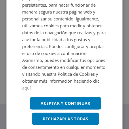
persistentes, para hacer funcionar de
manera segura nuestra página web y
personalizar su contenido. Igualmente,
utilizamos cookies para medir y obtener
datos de la navegación que realizas y para
ajustar la publicidad a tus gustos y
preferencias. Puedes configurar y aceptar
el uso de cookies a continuación.
Asimismo, puedes modificar tus opciones
Hortelanos-segundas 2, 03190 Pilar De La Horadada -
Piso en 
de consentimiento en cualquier momento
Alicante
MARAÑO
visitando nuestra Política de Cookies y
Impuestos
2
2
+
52,85
m
103
m
obtener más información haciendo clic
2
Hab.
aquí
ACEPTAR Y CONTINUAR
RECHAZARLAS TODAS