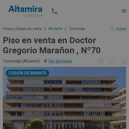
Men
Pisos y Casas en venta
Alicante
Torrevieja
Volver
Piso en venta en Doctor
Gregorio Marañon , Nº70
Torrevieja (
Alicante
)
Ver en mapa
CESIÓN DE REMATE