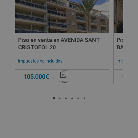
Piso en venta en AVENIDA SANT
Piso en
CRISTOFOL 20
BALBOA
Impuestos no incluidos
Impuestos 
105.000€
125.0
2
138
m