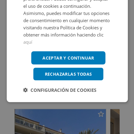
oficial del estado: subastas.boe.es/ds.php?id=SUB-JA-
el uso de cookies a continuación.
Propietario
2026-261928 Piso situado en la localidad de Torrevieja,
Asimismo, puedes modificar tus opciones
provincia de Alicante. Tiene una superficie de 103 m2
de consentimiento en cualquier momento
visitando nuestra Política de Cookies y
obtener más información haciendo clic
aquí
Certificado energético
ACEPTAR Y CONTINUAR
Calificación de eficiencia energética
en trámite.
RECHAZARLAS TODAS
CONFIGURACIÓN DE COOKIES
Inmuebles que te pueden interesar