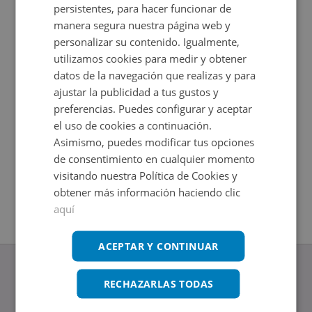
persistentes, para hacer funcionar de
manera segura nuestra página web y
personalizar su contenido. Igualmente,
utilizamos cookies para medir y obtener
datos de la navegación que realizas y para
ajustar la publicidad a tus gustos y
preferencias. Puedes configurar y aceptar
el uso de cookies a continuación.
Asimismo, puedes modificar tus opciones
Nave Industrial en venta en CL HUELGA 2
Nave Ind
de consentimiento en cualquier momento
Impuestos no incluidos
Impuestos
2
2
3.110
m
8.699
m
visitando nuestra Política de Cookies y
obtener más información haciendo clic
aquí
ACEPTAR Y CONTINUAR
RECHAZARLAS TODAS