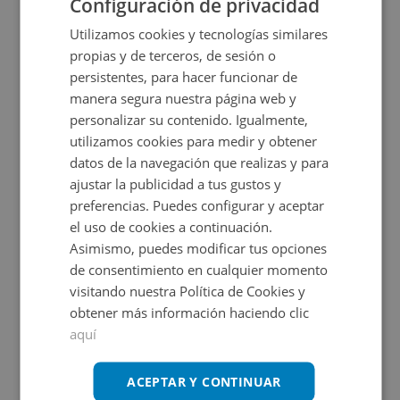
Configuración de privacidad
Ver más
ubican cuatro naves industriales de planta baja.
Utilizamos cookies y tecnologías similares
Anteriormente destinadas a la industria conservera. Con
propias y de terceros, de sesión o
Características
persistentes, para hacer funcionar de
una superficie registral construida de 8699 m2. En la
manera segura nuestra página web y
2
Construidos:
8.699 m
parte noroeste de la finca se ubican las naves 1 y 2 que
personalizar su contenido. Igualmente,
están diáfanas y adosadas. La nave 1 cuenta con una
utilizamos cookies para medir y obtener
superficie de 1706 m2 y la nave 2 con 2832 m2. En la
datos de la navegación que realizas y para
ajustar la publicidad a tus gustos y
parte noreste de la fincas se ubican las naves 3 y 4
Ubicación
preferencias. Puedes configurar y aceptar
ambas de forma rectangular. La nave 3 es diáfana en su
el uso de cookies a continuación.
interior y tiene una superficie de 2200 m2 y la nave 4 se
Ampliar mapa
Asimismo, puedes modificar tus opciones
distribuye interiormente en zona de almacenes y de
de consentimiento en cualquier momento
Ver en mapa
visitando nuestra Política de Cookies y
paso de vehículos, con una superficie de 1961 m2.
obtener más información haciendo clic
aquí
ACEPTAR Y CONTINUAR