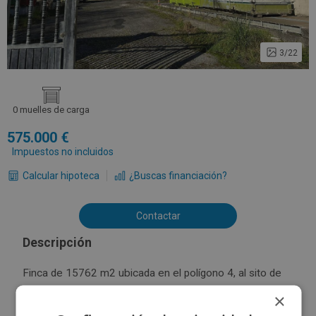
3/22
0 muelles de carga
575.000
Impuestos no incluidos
Calcular hipoteca
¿Buscas financiación?
Contactar
Descripción
Finca de 15762 m2 ubicada en el polígono 4, al sito de
Leiras, en el Lugar de Murela . Al que se accede a través
×
de la Avenida de Sagrón, S/N en Cariño. Sobre la finca se