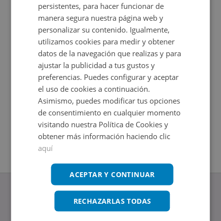
persistentes, para hacer funcionar de
manera segura nuestra página web y
personalizar su contenido. Igualmente,
utilizamos cookies para medir y obtener
datos de la navegación que realizas y para
ajustar la publicidad a tus gustos y
preferencias. Puedes configurar y aceptar
el uso de cookies a continuación.
Asimismo, puedes modificar tus opciones
Nave Industrial en venta en PARAJE CARRA CUADRON
Nave Indu
de consentimiento en cualquier momento
Impuestos
5081
2
295
m
visitando nuestra Política de Cookies y
2
Baños
Impuestos no incluidos
2
obtener más información haciendo clic
820
m
aquí
ACEPTAR Y CONTINUAR
RECHAZARLAS TODAS