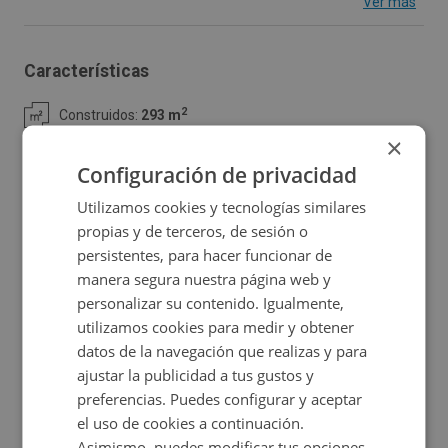
Ver más
rústica de 1.700 m².Es la finca 227 del polígono nº 2.
Según registro se ha construido una nave para taller
Características
artesanal, compuesta de una solo planta con altillo. La
2
Construidos:
293 m
planta baja dispone de acceso principal , zona de
×
servicios y vestuarios de personal, así como un zona de
Configuración de privacidad
almacenamiento con acceso de pequeños vehículos.La
Utilizamos cookies y tecnologías similares
planta alta se distribuye en una zona de oficina y
Ubicación
propias y de terceros, de sesión o
muestrario, así como una dependencia sin uso definido.
persistentes, para hacer funcionar de
El resto del terreno sin edificar, rodea por todos lo aires
Ampliar mapa
manera segura nuestra página web y
la nave y se destina para el uso de la misma.
personalizar su contenido. Igualmente,
Ver en mapa
utilizamos cookies para medir y obtener
datos de la navegación que realizas y para
ajustar la publicidad a tus gustos y
preferencias. Puedes configurar y aceptar
el uso de cookies a continuación.
Promociones asociadas
Asimismo, puedes modificar tus opciones