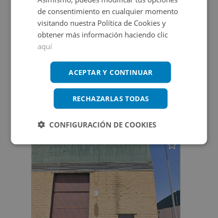
de consentimiento en cualquier momento
Tu sueño comienza aquí
visitando nuestra Política de Cookies y
Ver más inmuebles
obtener más información haciendo clic
aquí
El mejor regalo para tu negocio
Ver más inmuebles
ACEPTAR Y CONTINUAR
RECHAZARLAS TODAS
Inmuebles que te pueden interesar
CONFIGURACIÓN DE COOKIES