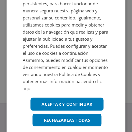
persistentes, para hacer funcionar de
manera segura nuestra página web y
personalizar su contenido. Igualmente,
utilizamos cookies para medir y obtener
datos de la navegación que realizas y para
ajustar la publicidad a tus gustos y
preferencias. Puedes configurar y aceptar
el uso de cookies a continuación.
Asimismo, puedes modificar tus opciones
Nave Industrial en venta en ALFONSO ALVAREZ
Nave Indu
de consentimiento en cualquier momento
Impuestos
MIRANDA -
2
3.110
m
visitando nuestra Política de Cookies y
Impuestos no incluidos
2
obtener más información haciendo clic
286,96
m
aquí
ACEPTAR Y CONTINUAR
RECHAZARLAS TODAS