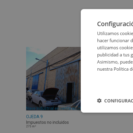
Configuraci
Utilizamos cookie
hacer funcionar 
utilizamos cookie
publicidad a tus 
Asimismo, puedes
nuestra Política 
CONFIGURAC
Nave Industrial en venta en CL ANTONIO
OJEDA 9
Impuestos no incluidos
2
275
m