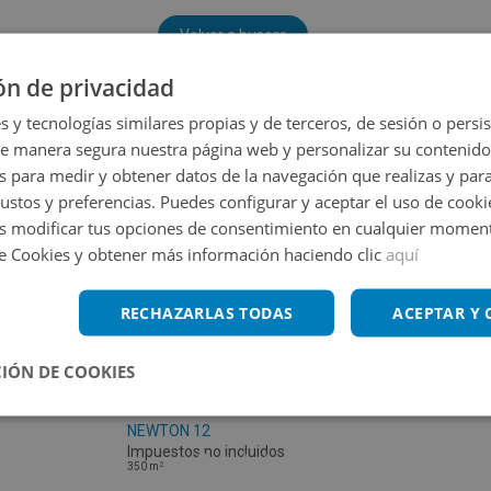
Volver a buscar
ón de privacidad
s y tecnologías similares propias y de terceros, de sesión o persis
de manera segura nuestra página web y personalizar su contenido
s para medir y obtener datos de la navegación que realizas y para
gustos y preferencias. Puedes configurar y aceptar el uso de cooki
 modificar tus opciones de consentimiento en cualquier moment
de Cookies y obtener más información haciendo clic
aquí
RECHAZARLAS TODAS
ACEPTAR Y
IÓN DE COOKIES
Nave Industrial en venta en CALLE ISAAC
NEWTON 12
Impuestos no incluidos
2
350
m