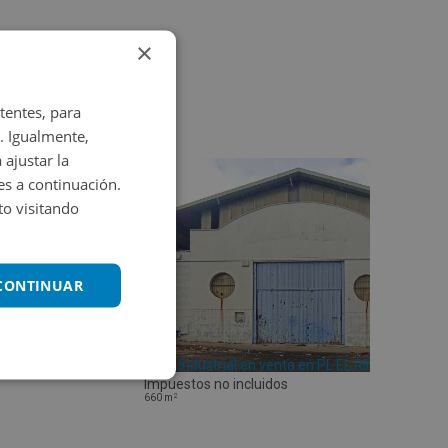
×
tentes, para
. Igualmente,
 ajustar la
es a continuación.
o visitando
 CONTINUAR
Nave Industrial en venta en PL EL RINCON
Impuestos no incluidos
2
660
m