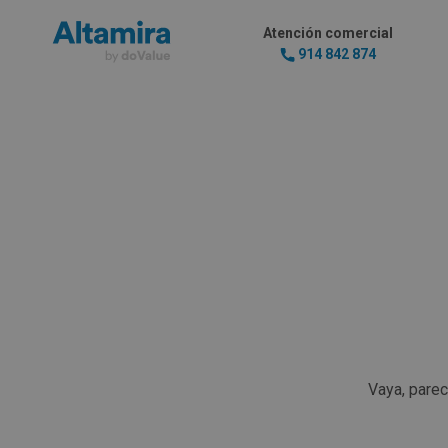
Atención comercial
914 842 874
Vaya, pare