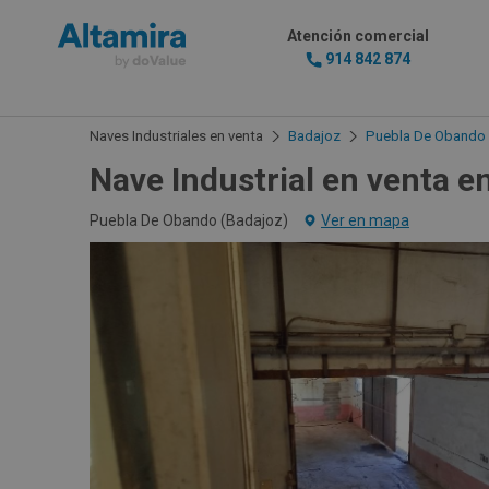
Atención comercial
914 842 874
Naves Industriales en venta
Badajoz
Puebla De Obando
Nave Industrial en venta e
Puebla De Obando (
Badajoz
)
Ver en mapa