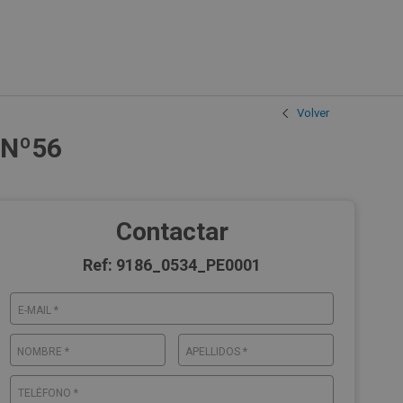
Volver
, Nº56
Contactar
Ref: 9186_0534_PE0001
E-MAIL *
NOMBRE *
APELLIDOS *
TELÉFONO *