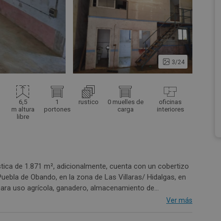
3/24
6,5
1
rustico
0 muelles de
oficinas
m altura
portones
carga
interiores
libre
tica de 1.871 m², adicionalmente, cuenta con un cobertizo
s para uso agrícola, ganadero, almacenamiento de
 el entorno rural. La finca tiene acceso directo desde
Ver más
y maquinaria. Acceso por camino público. Ubicación tranquila
dera, almacén o proyecto rural. Entorno natural y bien