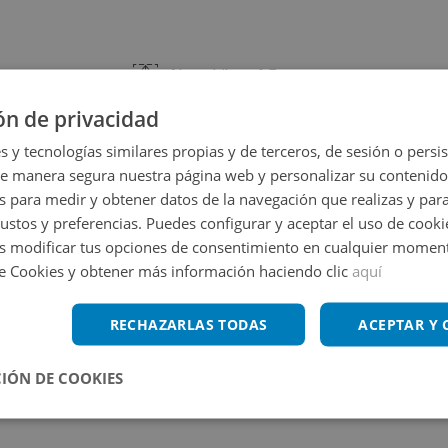
ta, no dude en contactar.
Altura Libre:
6,5 m
ón de privacidad
ortero/Seguridad privada:
Sí
s y tecnologías similares propias y de terceros, de sesión o persis
de manera segura nuestra página web y personalizar su contenido
Ver más características
eriores:
Sí
Orientación:
Norte
s para medir y obtener datos de la navegación que realizas y para
gustos y preferencias. Puedes configurar y aceptar el uso de cooki
 modificar tus opciones de consentimiento en cualquier moment
de Cookies y obtener más información haciendo clic
aquí
Ampliar mapa
RECHAZARLAS TODAS
ACEPTAR Y
Ver en mapa
IÓN DE COOKIES