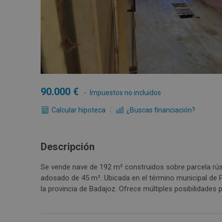
90.000
Impuestos no incluidos
Calcular hipoteca
¿Buscas financiación?
Descripción
Se vende nave de 192 m² construidos sobre parcela rús
adosado de 45 m². Ubicada en el término municipal de Puebla de Obando, en la zona de Las Villaras/ Hidalgas, en
la provincia de Badajoz. Ofrece múltiples posibilidade
maquinaria, aperos o cualquier actividad relacionada con
camino público, lo que facilita la entrada de vehículos 
y de fácil acceso. Ideal para explotación agrícola, gana