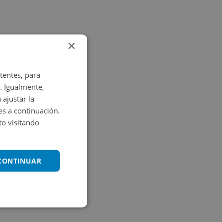
×
tentes, para
. Igualmente,
 ajustar la
es a continuación.
o visitando
 CONTINUAR