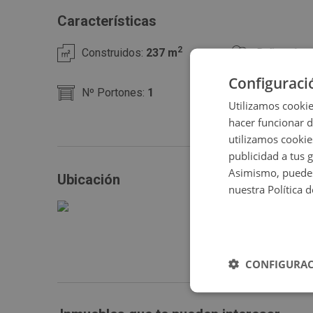
comunicado. Para más información o concertar una visi
Características
2
Construidos:
237 m
Baños:
1
Configuraci
Nº Portones:
1
Conserje/P
Utilizamos cookie
hacer funcionar 
Tipo de Suelo:
rustico
Oficinas int
utilizamos cookie
publicidad a tus 
Asimismo, puedes
Ubicación
nuestra Política 
CONFIGURAC