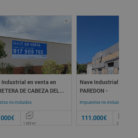
 Industrial en venta en
Nave Industrial en ven
ETERA DE CABEZA DEL
PAREDON -
 SN SN
tos no incluidos
Impuestos no incluidos
.000€
111.000€
2
2
1.023
m
206
m