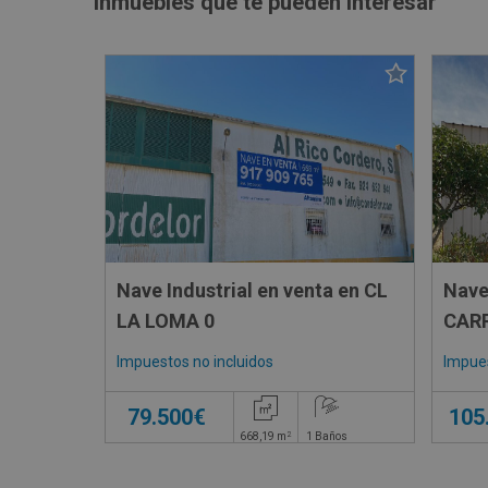
Inmuebles que te pueden interesar
Nave Industrial en venta en CL
Nave
LA LOMA 0
CARR
BUEY
Impuestos no incluidos
Impues
79.500€
105
2
668,19
m
1
Baños