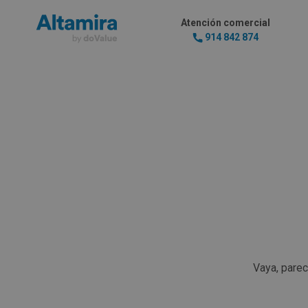
Atención comercial
914 842 874
Vaya, pare