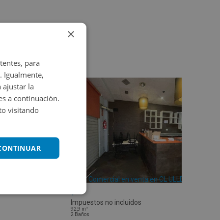
×
tentes, para
. Igualmente,
 ajustar la
es a continuación.
o visitando
 CONTINUAR
Local Comercial en venta en CL ULLDECONA
1
Impuestos no incluidos
2
92,9
m
2
Baños