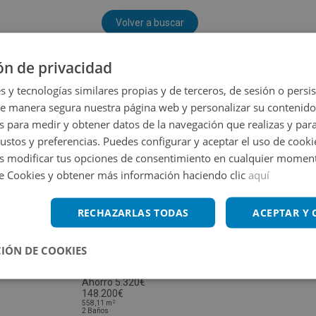
Volver a buscar
ón de privacidad
s y tecnologías similares propias y de terceros, de sesión o persis
de manera segura nuestra página web y personalizar su contenido
s para medir y obtener datos de la navegación que realizas y para
gustos y preferencias. Puedes configurar y aceptar el uso de cooki
 modificar tus opciones de consentimiento en cualquier moment
de Cookies y obtener más información haciendo clic
aquí
RECHAZARLAS TODAS
ACEPTAR Y
IÓN DE COOKIES
Local Comercial en venta en CL SAN JAIME -
Impuestos no incluidos
Ahorro 5.320€
148.200€
2
558,11
m
2
Baños