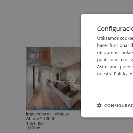
Configuraci
Utilizamos cookie
hacer funcionar 
utilizamos cookie
publicidad a tus 
Asimismo, puedes
nuestra Política 
CONFIGURAC
Local Comercial en venta en CL SAN ROQUE -
Impuestos no incluidos
Ahorro 20.000€
165.000€
2
196,38
m