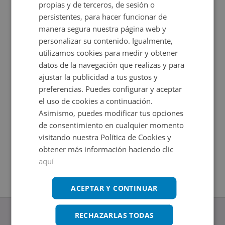
propias y de terceros, de sesión o
persistentes, para hacer funcionar de
manera segura nuestra página web y
personalizar su contenido. Igualmente,
utilizamos cookies para medir y obtener
datos de la navegación que realizas y para
ajustar la publicidad a tus gustos y
preferencias. Puedes configurar y aceptar
el uso de cookies a continuación.
Local Comercial en venta en CL SAN ROQUE -
Local Com
Asimismo, puedes modificar tus opciones
Impuestos no incluidos
Impuestos
Ahorro 20.000€
Ahorro 5
de consentimiento en cualquier momento
165.000€
148.200€
visitando nuestra Política de Cookies y
2
2
196,38
m
558,11
m
2
Baños
obtener más información haciendo clic
aquí
ACEPTAR Y CONTINUAR
RECHAZARLAS TODAS