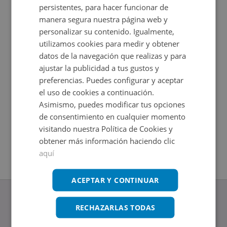
persistentes, para hacer funcionar de
manera segura nuestra página web y
personalizar su contenido. Igualmente,
utilizamos cookies para medir y obtener
datos de la navegación que realizas y para
ajustar la publicidad a tus gustos y
preferencias. Puedes configurar y aceptar
el uso de cookies a continuación.
Asimismo, puedes modificar tus opciones
Cl Laguna Del Marquesado 11, 28021 Madrid - Madrid
Local Co
de consentimiento en cualquier momento
Impuestos no incluidos
Impuestos
2
2
+
132
m
62
m
visitando nuestra Política de Cookies y
1
Baños
obtener más información haciendo clic
aquí
ACEPTAR Y CONTINUAR
RECHAZARLAS TODAS