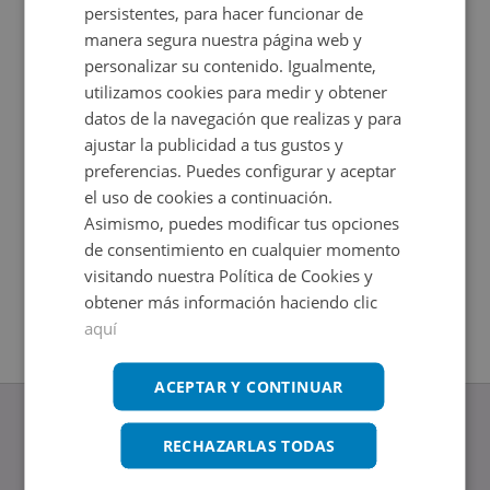
persistentes, para hacer funcionar de
manera segura nuestra página web y
personalizar su contenido. Igualmente,
utilizamos cookies para medir y obtener
datos de la navegación que realizas y para
ajustar la publicidad a tus gustos y
preferencias. Puedes configurar y aceptar
el uso de cookies a continuación.
Asimismo, puedes modificar tus opciones
Avenida Honorio Lozano 11, 28400 Collado Villalba -
Local Co
de consentimiento en cualquier momento
Impuestos
Madrid
2
129
m
visitando nuestra Política de Cookies y
1
Baños
Impuestos no incluidos
2
obtener más información haciendo clic
+
241
m
aquí
ACEPTAR Y CONTINUAR
RECHAZARLAS TODAS