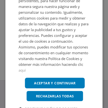
persistentes, para hacer funcionar de
manera segura nuestra página web y
personalizar su contenido. Igualmente,
utilizamos cookies para medir y obtener
datos de la navegación que realizas y para
ajustar la publicidad a tus gustos y
preferencias. Puedes configurar y aceptar
el uso de cookies a continuación.
Asimismo, puedes modificar tus opciones
Local Comercial en venta en VALLADOLID -
Local Co
de consentimiento en cualquier momento
Impuestos no incluidos
Impuestos
visitando nuestra Política de Cookies y
2
2
129
m
66
m
1
Baños
1
Baños
obtener más información haciendo clic
aquí
ACEPTAR Y CONTINUAR
RECHAZARLAS TODAS
www.altamirainmuebles.com