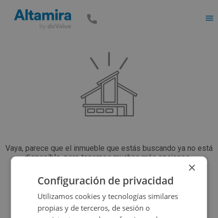
Men
Vaya, parece que el inmueble que estás buscando ya no está
disponible, pero tenemos muchas más opciones...
×
Configuración de privacidad
Volver a buscar
Utilizamos cookies y tecnologías similares
propias y de terceros, de sesión o