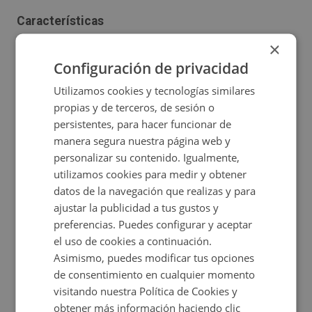
Características
×
2
Construidos:
76,27 m
Certificado energético
Configuración de privacidad
Utilizamos cookies y tecnologías similares
propias y de terceros, de sesión o
persistentes, para hacer funcionar de
Ubicación
manera segura nuestra página web y
personalizar su contenido. Igualmente,
Ampliar mapa
utilizamos cookies para medir y obtener
datos de la navegación que realizas y para
Ver en mapa
ajustar la publicidad a tus gustos y
preferencias. Puedes configurar y aceptar
el uso de cookies a continuación.
Asimismo, puedes modificar tus opciones
Certificado energético
de consentimiento en cualquier momento
visitando nuestra Política de Cookies y
Calificación de eficiencia energética
obtener más información haciendo clic
en trámite.