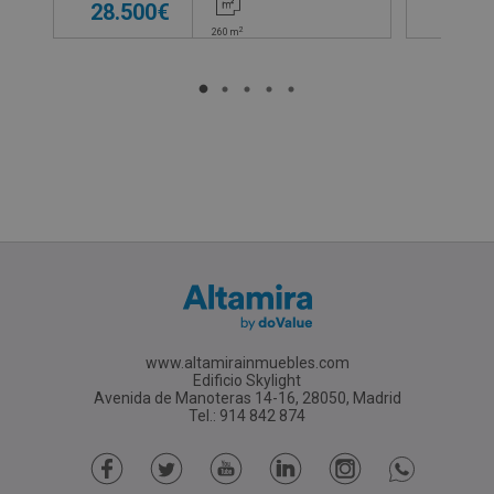
28.500€
35.0
2
260
m
www.altamirainmuebles.com
Edificio Skylight
Avenida de Manoteras 14-16, 28050, Madrid
Tel.: 914 842 874