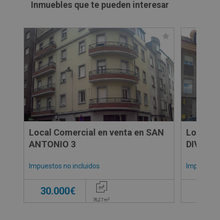
Inmuebles que te pueden interesar
Local Comercial en venta en SAN
Local C
ANTONIO 3
DIVISA 
Impuestos no incluidos
Impuestos 
30.000€
28.5
2
76,27
m