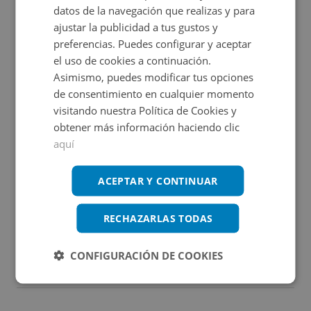
datos de la navegación que realizas y para
estratégica tanto para negocios como para
Certificado energético
ajustar la publicidad a tus gustos y
almacenamiento.
preferencias. Puedes configurar y aceptar
Calificación de eficiencia energética
de vivienda terminado según RD
el uso de cookies a continuación.
390/2021 de 1 de junio.
Asimismo, puedes modificar tus opciones
de consentimiento en cualquier momento
visitando nuestra Política de Cookies y
obtener más información haciendo clic
Promociones asociadas
aquí
Tu sueño comienza aquí
ACEPTAR Y CONTINUAR
Ver más inmuebles
RECHAZARLAS TODAS
El mejor regalo para tu negocio
Ver más inmuebles
CONFIGURACIÓN DE COOKIES