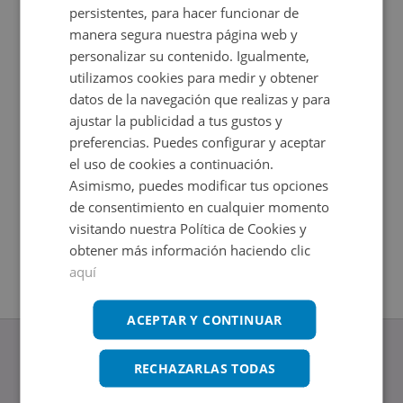
persistentes, para hacer funcionar de
manera segura nuestra página web y
personalizar su contenido. Igualmente,
utilizamos cookies para medir y obtener
datos de la navegación que realizas y para
ajustar la publicidad a tus gustos y
preferencias. Puedes configurar y aceptar
el uso de cookies a continuación.
Asimismo, puedes modificar tus opciones
Arrabal San Lazaro 1, 45300 Ocaña - Toledo
Local Co
de consentimiento en cualquier momento
Impuestos no incluidos
Impuestos
2
2
+
212
m
50,85
m
visitando nuestra Política de Cookies y
obtener más información haciendo clic
aquí
ACEPTAR Y CONTINUAR
RECHAZARLAS TODAS