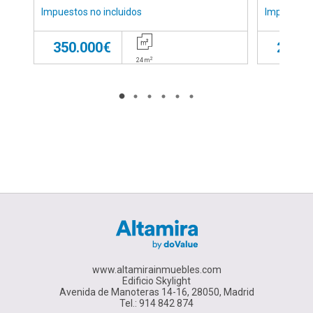
Impuestos no incluidos
Impuestos 
350.000€
279.0
2
24
m
www.altamirainmuebles.com
Edificio Skylight
Avenida de Manoteras 14-16, 28050, Madrid
Tel.: 914 842 874