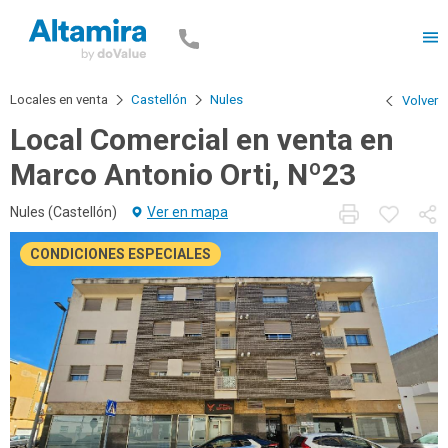
Men
Locales en venta
Castellón
Nules
Volver
Local Comercial en venta en
Marco Antonio Orti, Nº23
Nules (
Castellón
)
Ver en mapa
CONDICIONES ESPECIALES