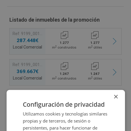
Listado de inmuebles de la promoción
Ref: 9199_0018_PE0004
287.448€
1.277
1.277
Local Comercial
2
2
m
construidos
m
útiles
Ref: 9199_0018_PE0002
369.667€
1.247
1.247
Local Comercial
2
2
m
construidos
m
útiles
×
Configuración de privacidad
Utilizamos cookies y tecnologías similares
Ubicación
propias y de terceros, de sesión o
persistentes, para hacer funcionar de
Ampliar mapa