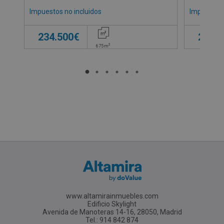
Impuestos no incluidos
Impuestos 
234.500€
279.0
2
675
m
www.altamirainmuebles.com
Edificio Skylight
Avenida de Manoteras 14-16, 28050, Madrid
Tel.: 914 842 874