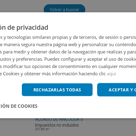
Volver a buscar
ón de privacidad
s y tecnologías similares propias y de terceros, de sesión o persis
de manera segura nuestra página web y personalizar su contenido
s para medir y obtener datos de la navegación que realizas y para
gustos y preferencias. Puedes configurar y aceptar el uso de cooki
 modificar tus opciones de consentimiento en cualquier moment
de Cookies y obtener más información haciendo clic
aquí
RECHAZARLAS TODAS
ACEPTAR Y
IÓN DE COOKIES
Local Comercial en venta en CL PEDRO
ALONSO DE HINOJOSA 5
Impuestos no incluidos
2
257,85
m