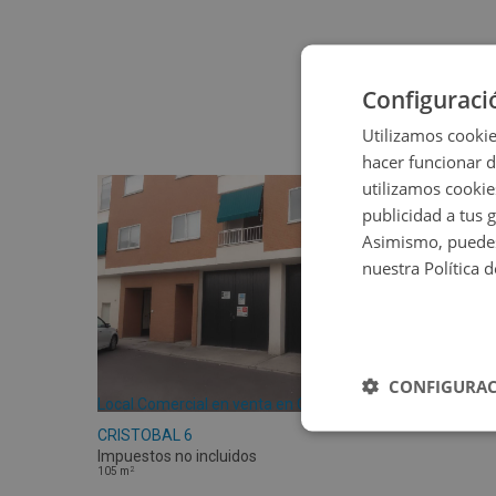
Configuraci
Utilizamos cookie
hacer funcionar 
utilizamos cookie
publicidad a tus 
Asimismo, puedes
nuestra Política 
CONFIGURAC
Local Comercial en venta en CL S
CRISTOBAL 6
Impuestos no incluidos
2
105
m