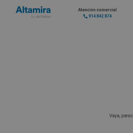
Atención comercial
914 842 874
Vaya, pare