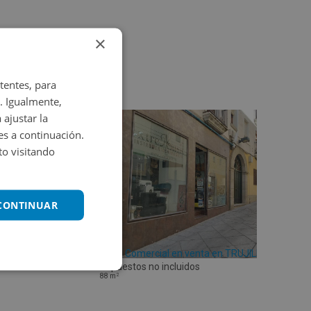
×
tentes, para
. Igualmente,
 ajustar la
es a continuación.
o visitando
 CONTINUAR
Local Comercial en venta en TRUJILLO 30
Impuestos no incluidos
2
88
m