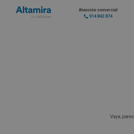
Atención comercial
914 842 874
Vaya, pare