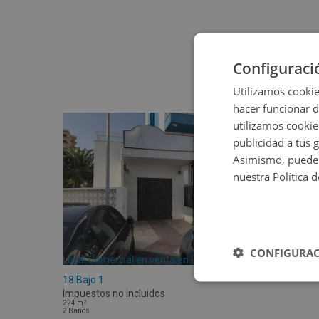
Configuraci
Utilizamos cookie
hacer funcionar 
utilizamos cookie
publicidad a tus 
Asimismo, puedes
nuestra Política 
CONFIGURAC
Local Comercial en venta en De Las Gaviotas
18 Bajo 1
Impuestos no incluidos
2
224
m
2
Baños