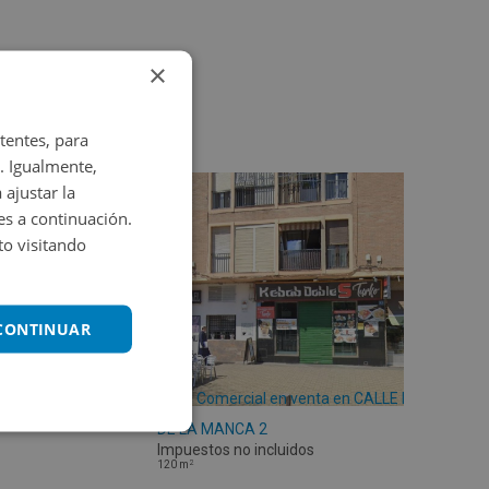
×
tentes, para
. Igualmente,
 ajustar la
es a continuación.
o visitando
 CONTINUAR
Local Comercial en venta en CALLE RONDA
DE LA MANCA 2
Impuestos no incluidos
2
120
m