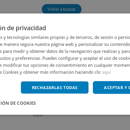
Volver a buscar
ón de privacidad
s y tecnologías similares propias y de terceros, de sesión o persis
de manera segura nuestra página web y personalizar su contenido
s para medir y obtener datos de la navegación que realizas y para
gustos y preferencias. Puedes configurar y aceptar el uso de cooki
 modificar tus opciones de consentimiento en cualquier moment
de Cookies y obtener más información haciendo clic
aquí
RECHAZARLAS TODAS
ACEPTAR Y
IÓN DE COOKIES
Local Comercial en venta en SANTANDER 2
Impuestos no incluidos
2
406
m