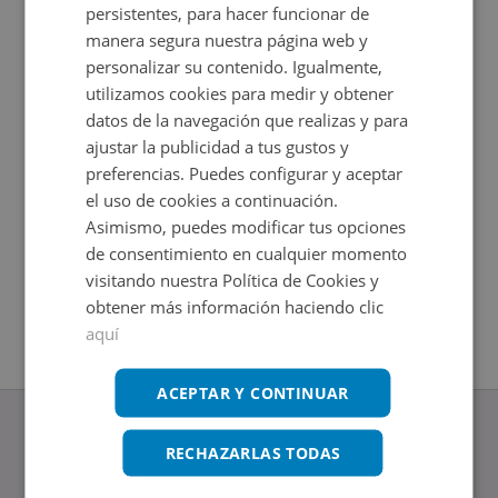
persistentes, para hacer funcionar de
manera segura nuestra página web y
personalizar su contenido. Igualmente,
utilizamos cookies para medir y obtener
datos de la navegación que realizas y para
ajustar la publicidad a tus gustos y
preferencias. Puedes configurar y aceptar
el uso de cookies a continuación.
Asimismo, puedes modificar tus opciones
Garaje en venta en RESIDENCIAL ALBOLAFIA 24
Calle Gen
de consentimiento en cualquier momento
Impuestos no incluidos
Impuestos
2
2
24
m
+
15
m
visitando nuestra Política de Cookies y
obtener más información haciendo clic
aquí
ACEPTAR Y CONTINUAR
RECHAZARLAS TODAS