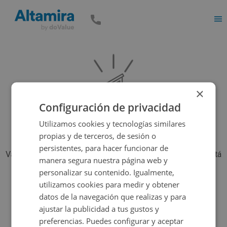
Men
×
Configuración de privacidad
Utilizamos cookies y tecnologías similares
propias y de terceros, de sesión o
persistentes, para hacer funcionar de
Vaya, parece que el inmueble que estás buscando ya no está
manera segura nuestra página web y
disponible, pero tenemos muchas más opciones...
personalizar su contenido. Igualmente,
utilizamos cookies para medir y obtener
datos de la navegación que realizas y para
Volver a buscar
ajustar la publicidad a tus gustos y
preferencias. Puedes configurar y aceptar