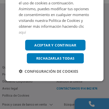
el uso de cookies a continuación.
Asimismo, puedes modificar tus opciones
de consentimiento en cualquier momento
visitando nuestra Política de Cookies y
obtener más información haciendo clic
www.altamirainmuebles.com
aquí
Edificio Skylight
Avenida de Manoteras 14-16, 28050, Madrid
Tel.: 914 842 874
ACEPTAR Y CONTINUAR
RECHAZARLAS TODAS
Quiénes somos
Política de Privacidad
CONFIGURACIÓN DE COOKIES
Profesionales
Bases Notariales
Gobierno Corporativo
Atención al cliente
Aviso legal
CONTÁCTANOS
914 842 874
Política de Cookies
Pisos y casas de banco en venta
Búsquedas populares