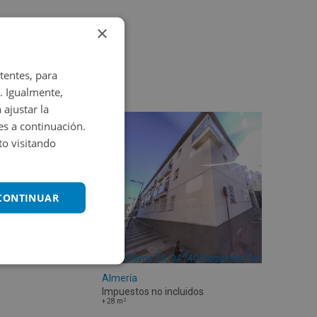
×
tentes, para
. Igualmente,
 ajustar la
es a continuación.
o visitando
 CONTINUAR
Calle Olivos 38, 04740 Roquetas De Mar -
Almería
Impuestos no incluidos
2
+
28
m