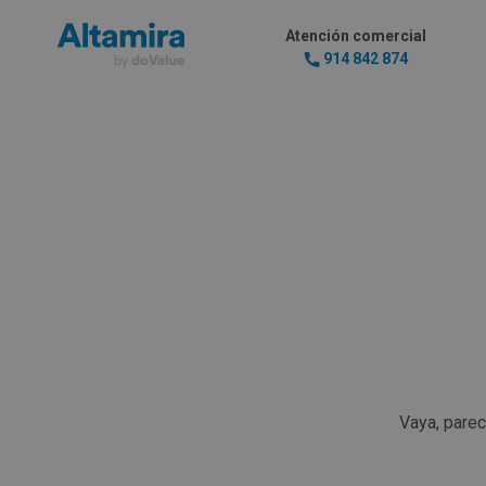
Atención comercial
914 842 874
Vaya, pare