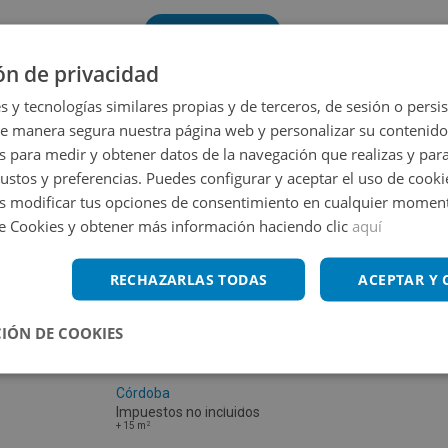
Volver a buscar
ón de privacidad
s y tecnologías similares propias y de terceros, de sesión o persis
de manera segura nuestra página web y personalizar su contenido
s para medir y obtener datos de la navegación que realizas y para
gustos y preferencias. Puedes configurar y aceptar el uso de cooki
 modificar tus opciones de consentimiento en cualquier moment
de Cookies y obtener más información haciendo clic
aquí
RECHAZARLAS TODAS
ACEPTAR Y
IÓN DE COOKIES
Calle General Alaminos 112, 14900 Lucena -
Córdoba
Impuestos no incluidos
2
+
15
m