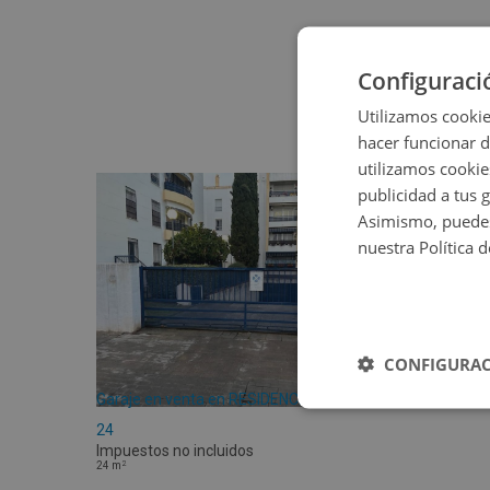
Configuraci
Utilizamos cookie
hacer funcionar 
utilizamos cookie
publicidad a tus 
Asimismo, puedes
nuestra Política 
CONFIGURAC
Garaje en venta en RESIDENCIAL ALBOLAFIA
24
Impuestos no incluidos
2
24
m