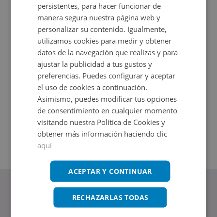
persistentes, para hacer funcionar de
manera segura nuestra página web y
personalizar su contenido. Igualmente,
utilizamos cookies para medir y obtener
datos de la navegación que realizas y para
ajustar la publicidad a tus gustos y
preferencias. Puedes configurar y aceptar
el uso de cookies a continuación.
Asimismo, puedes modificar tus opciones
Avenida De Europa -, 28223 Pozuelo De Alarcon -
Cl Mestiz
de consentimiento en cualquier momento
Impuestos
Madrid
2
+
9
m
visitando nuestra Política de Cookies y
Impuestos no incluidos
2
obtener más información haciendo clic
+
7
m
aquí
ACEPTAR Y CONTINUAR
RECHAZARLAS TODAS