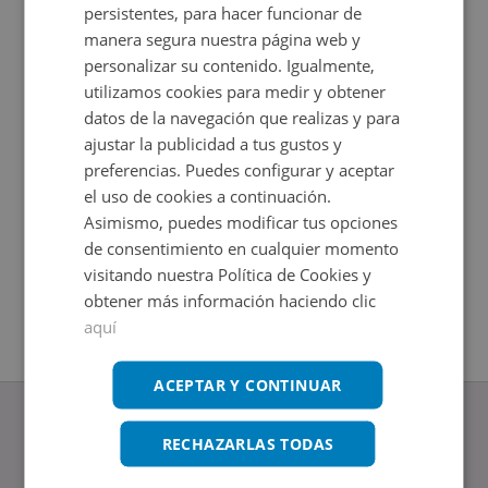
persistentes, para hacer funcionar de
manera segura nuestra página web y
personalizar su contenido. Igualmente,
utilizamos cookies para medir y obtener
datos de la navegación que realizas y para
ajustar la publicidad a tus gustos y
preferencias. Puedes configurar y aceptar
el uso de cookies a continuación.
Asimismo, puedes modificar tus opciones
Colon -, 03690 San Vicente Raspeig - Alicante
Cl Mendi
de consentimiento en cualquier momento
Impuestos no incluidos
Impuestos
2
2
+
16
m
+
23
m
visitando nuestra Política de Cookies y
obtener más información haciendo clic
aquí
ACEPTAR Y CONTINUAR
RECHAZARLAS TODAS