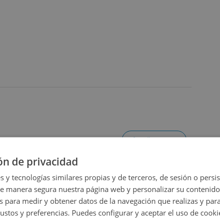
onstruida por cada plaza: 9,9 m², Estado: Buen Estado.
 Si deseas más información o concertar una visita, no
rcial. Estaremos encantados de asesorarte.
Ampliar mapa
ón de privacidad
Ver en mapa
s y tecnologías similares propias y de terceros, de sesión o persis
de manera segura nuestra página web y personalizar su contenido
s para medir y obtener datos de la navegación que realizas y para
gustos y preferencias. Puedes configurar y aceptar el uso de cooki