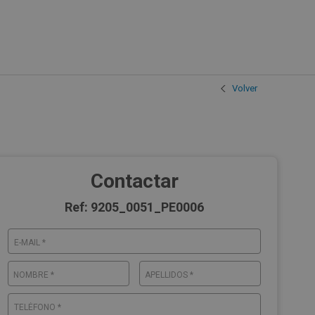
Volver
Contactar
Ref: 9205_0051_PE0006
E-MAIL *
NOMBRE *
APELLIDOS *
TELÉFONO *