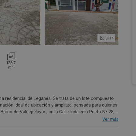
3/14
128,7
2
m
na residencial de Leganés. Se trata de un lote compuesto
inación ideal de ubicación y amplitud, pensada para quienes
Barrio de Valdepelayos, en la Calle Indalecio Prieto Nº 28,
zonas verdes, centros comerciales, centros de salud,
Ver más
o rápido a las principales vías de comunicación.Son las
la promoción. Consultar condiciones de venta especiales del