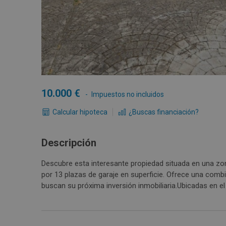
10.000
Impuestos no incluidos
Calcular hipoteca
¿Buscas financiación?
Descripción
Descubre esta interesante propiedad situada en una zo
por 13 plazas de garaje en superficie. Ofrece una comb
buscan su próxima inversión inmobiliaria.Ubicadas en el 
en Leganés, provincia de Madrid, donde disfrutarás de 
restaurantes, zonas de ocio, transporte público y acces
plazas número 2, 3,4, 5, 6, 7, 8, 9,11,12,13,14 y 15 de 