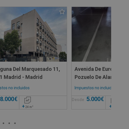
aguna Del Marquesado 11,
Avenida De Europa -, 
1 Madrid - Madrid
Pozuelo De Alarcon - 
tos no incluidos
Impuestos no incluidos
8.000€
5.000€
Desde
+
+
2
2
24
m
7
m