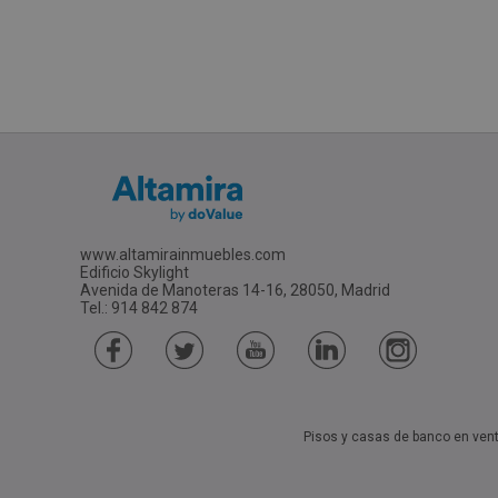
www.altamirainmuebles.com
Edificio Skylight
Avenida de Manoteras 14-16, 28050, Madrid
Tel.: 914 842 874
Pisos y casas de banco en ven
Garajes De Bancos En Alcorcon (Madrid) En Ve