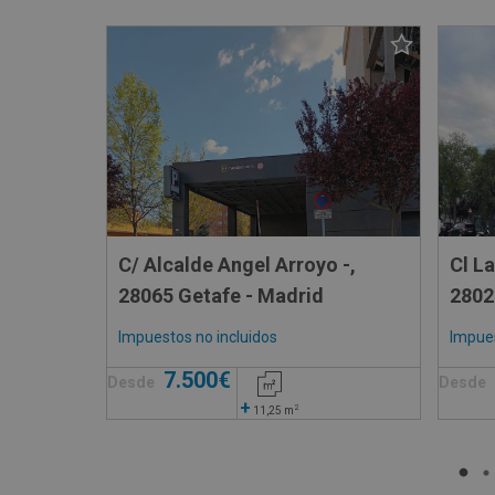
C/ Alcalde Angel Arroyo -,
Cl L
28065 Getafe - Madrid
2802
Impuestos no incluidos
Impues
7.500€
Desde
Desde
+
2
11,25
m