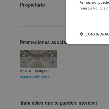
Asimismo, puedes
Propietario
nuestra Política 
CONFIGURAC
Promociones asociadas
Aparca la busqueda
Ver más inmuebles
Inmuebles que te pueden interesar