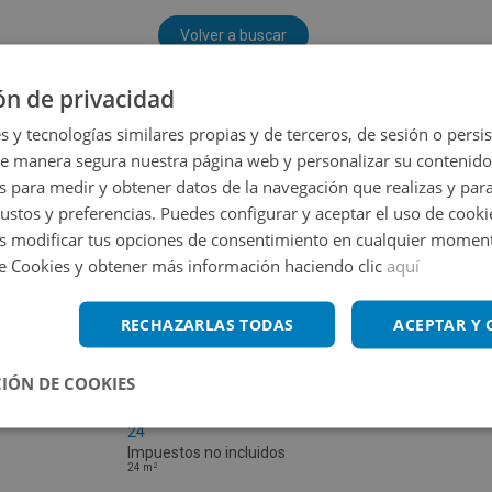
Volver a buscar
ón de privacidad
s y tecnologías similares propias y de terceros, de sesión o persis
de manera segura nuestra página web y personalizar su contenido
s para medir y obtener datos de la navegación que realizas y para
gustos y preferencias. Puedes configurar y aceptar el uso de cooki
 modificar tus opciones de consentimiento en cualquier moment
de Cookies y obtener más información haciendo clic
aquí
RECHAZARLAS TODAS
ACEPTAR Y
IÓN DE COOKIES
Garaje en venta en RESIDENCIAL ALBOLAFIA
24
Impuestos no incluidos
2
24
m