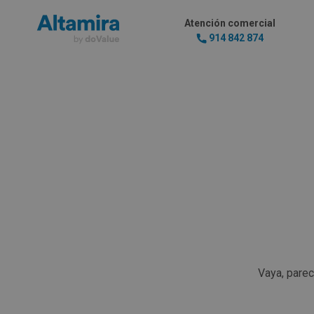
Atención comercial
914 842 874
Vaya, pare