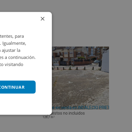
×
tentes, para
. Igualmente,
 ajustar la
es a continuación.
o visitando
 CONTINUAR
Garaje en venta en INDALECIO PRIETO 28
Impuestos no incluidos
2
128,7
m