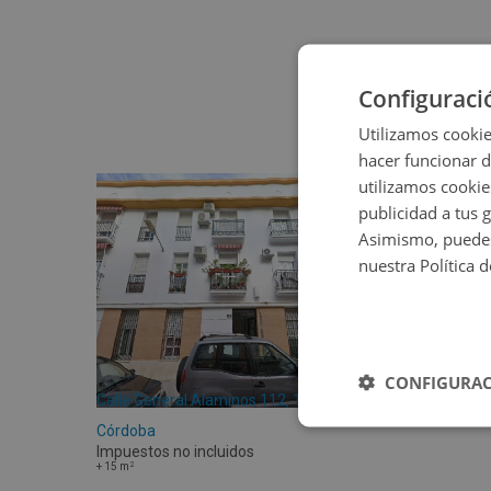
Configuraci
Utilizamos cookie
hacer funcionar 
utilizamos cookie
publicidad a tus 
Asimismo, puedes
nuestra Política 
CONFIGURAC
Calle General Alaminos 112, 14900 Lucena -
Córdoba
Impuestos no incluidos
2
+
15
m