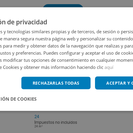
Volver a buscar
ón de privacidad
s y tecnologías similares propias y de terceros, de sesión o persis
de manera segura nuestra página web y personalizar su contenido
s para medir y obtener datos de la navegación que realizas y para
gustos y preferencias. Puedes configurar y aceptar el uso de cooki
 modificar tus opciones de consentimiento en cualquier moment
de Cookies y obtener más información haciendo clic
aquí
RECHAZARLAS TODAS
ACEPTAR Y
IÓN DE COOKIES
Garaje en venta en RESIDENCIAL ALBOLAFIA
24
Impuestos no incluidos
2
24
m