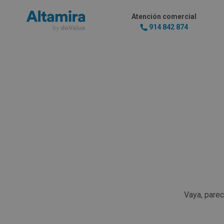
Atención comercial
914 842 874
Vaya, pare