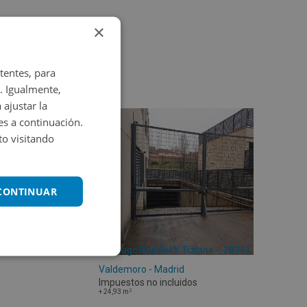
×
tentes, para
. Igualmente,
 ajustar la
es a continuación.
o visitando
 CONTINUAR
Santiago Rusiñol Y Tiziano -, 28342
Valdemoro - Madrid
Impuestos no incluidos
2
+
24,93
m