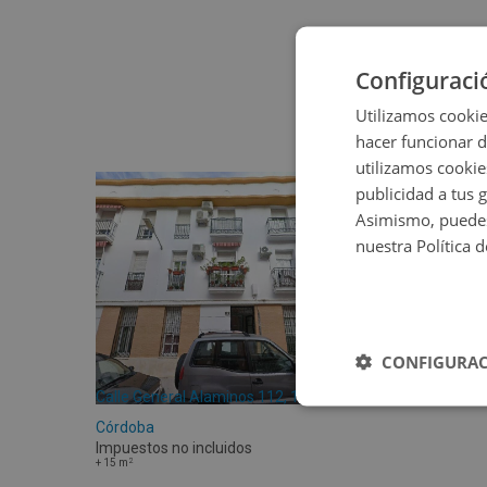
Configuraci
Utilizamos cookie
hacer funcionar 
utilizamos cookie
publicidad a tus 
Asimismo, puedes
nuestra Política 
CONFIGURAC
Calle General Alaminos 112, 14900 Lucena -
Córdoba
Impuestos no incluidos
2
+
15
m