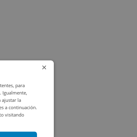
×
tentes, para
. Igualmente,
 ajustar la
es a continuación.
o visitando