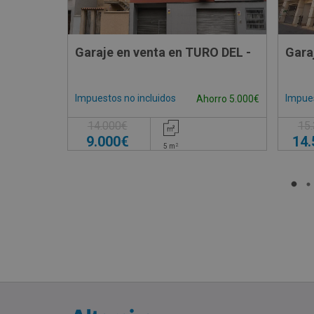
Garaje en venta en TURO DEL -
Impuestos no incluidos
Impues
Ahorro 5.000€
14.000€
15
9.000€
14
2
5
m