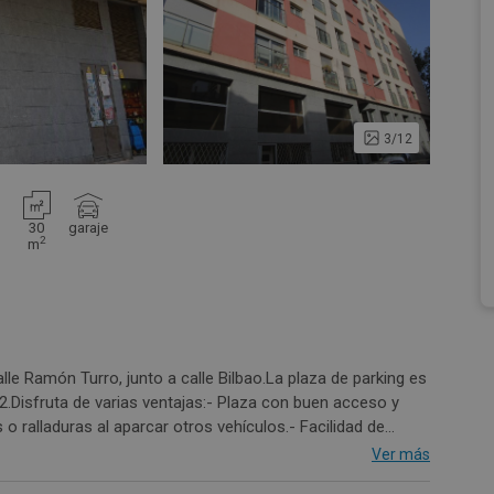
3/12
30
garaje
2
m
alle Ramón Turro, junto a calle Bilbao.La plaza de parking es
2.Disfruta de varias ventajas:- Plaza con buen acceso y
a comodidad de disponer de escalera independiente con
Ver más
 finca del año 2008, con puerta automática de cierre.Esta es