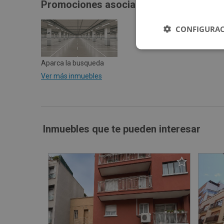
Promociones asociadas
CONFIGURAC
Aparca la busqueda
Ver más inmuebles
Inmuebles que te pueden interesar