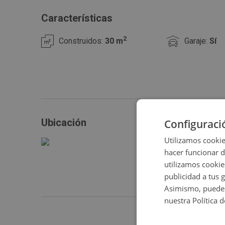
una oportunidad que no puedes dejar pasar. Contacta c
más información y realizar una visita.
Características
2
Construidos:
30 m
Garaje:
Sí
Configuraci
Ubicación
Utilizamos cookie
hacer funcionar 
utilizamos cookie
publicidad a tus 
Asimismo, puedes
nuestra Política 