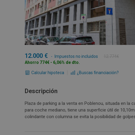
12.000
Impuestos no incluidos
12.774€
Ahorro 774€ - 6,06% de dto.
Calcular hipoteca
¿Buscas financiación?
Descripción
Plaza de parking a la venta en Poblenou, situada en la c
para coche mediano, tiene una superficie útil de 10,10m
colindante con columna se evita la posibilidad de golpes o ralladuras al aparcar otros vehículos.- Facilidad de
maniobra para aparcar.- Situada en la planta -2, con l
salida directa a la calle.Parking en perfecto estado, en