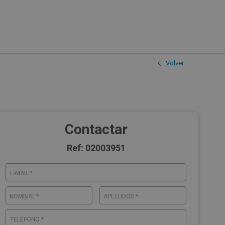
Volver
Contactar
Ref: 02003951
E-MAIL *
NOMBRE *
APELLIDOS *
TELÉFONO *