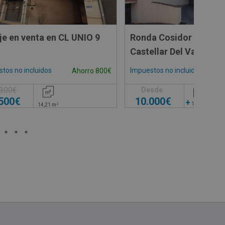
Garaje en venta en CL UNIO 9
Ronda Cosidor 10, 082
Castellar Del Valles - 
tos no incluidos
Impuestos no incluidos
Ahorro 800€
.300€
Desde
.500€
10.000€
+
2
10,35
m
2
14,21
m