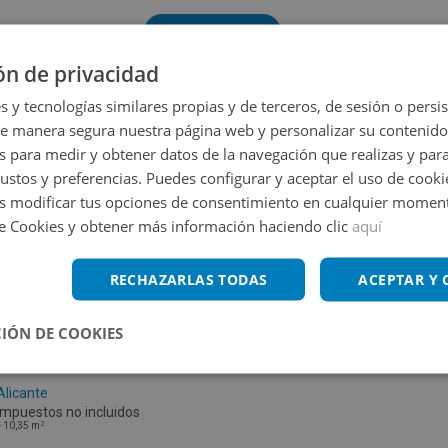
Volver a buscar
ón de privacidad
s y tecnologías similares propias y de terceros, de sesión o persis
de manera segura nuestra página web y personalizar su contenido
s para medir y obtener datos de la navegación que realizas y para
gustos y preferencias. Puedes configurar y aceptar el uso de cooki
 modificar tus opciones de consentimiento en cualquier moment
de Cookies y obtener más información haciendo clic
aquí
RECHAZARLAS TODAS
ACEPTAR Y
IÓN DE COOKIES
Cl Elche S/n, 03690 San Vicente Raspeig -
Alicante
Impuestos no incluidos
2
+
10,35
m