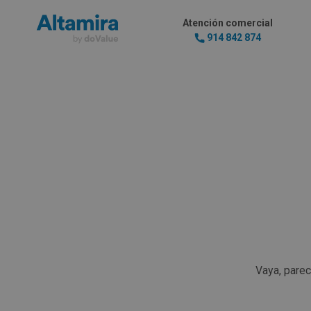
Atención comercial
914 842 874
Vaya, pare