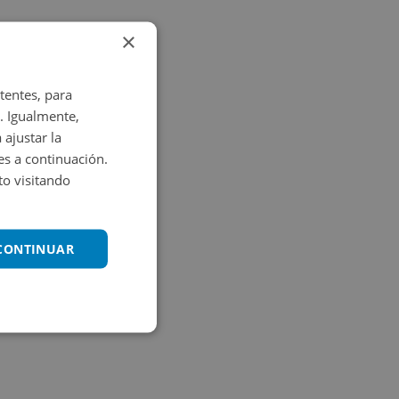
×
tentes, para
. Igualmente,
 ajustar la
es a continuación.
o visitando
 CONTINUAR