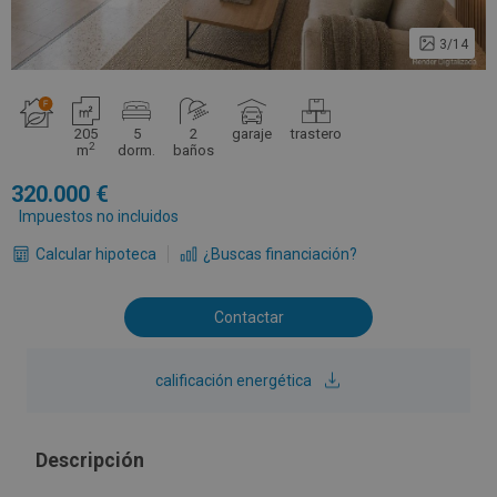
3/14
205
5
2
garaje
trastero
2
m
dorm.
baños
320.000
Impuestos no incluidos
Calcular hipoteca
¿Buscas financiación?
Contactar
calificación energética
Descripción