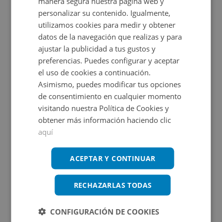
manera segura nuestra página web y
a unos veinte minutos de la playa. Dispone de rápido
Ampliar mapa
personalizar su contenido. Igualmente,
acceso a la autopista C-32 y está próxima a la estación
utilizamos cookies para medir y obtener
Ver en mapa
de tren de Rodalies de Segur de Calafell. Calafell es un
datos de la navegación que realizas y para
ajustar la publicidad a tus gustos y
municipio costero con gran variedad de servicios y
preferencias. Puedes configurar y aceptar
comercios.
el uso de cookies a continuación.
Certificado energético
Asimismo, puedes modificar tus opciones
de consentimiento en cualquier momento
Calificación de eficiencia energética
de vivienda terminado según RD
visitando nuestra Política de Cookies y
390/2021 de 1 de junio.
obtener más información haciendo clic
aquí
ACEPTAR Y CONTINUAR
Promociones asociadas
RECHAZARLAS TODAS
CONFIGURACIÓN DE COOKIES
Tu sueño comienza aquí