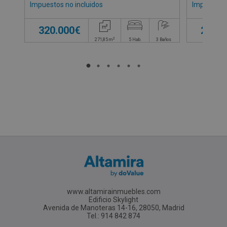
Impuestos no incluidos
Impuestos 
320.000€
240.0
2
271,85
m
5
Hab.
3
Baños
www.altamirainmuebles.com
Edificio Skylight
Avenida de Manoteras 14-16, 28050, Madrid
Tel.: 914 842 874