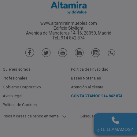
www.altamirainmuebles.com
Edificio Skylight
Avenida de Manoteras 14-16, 28050, Madrid
Tel.: 914 842 874
Quiénes somos
Política de Privacidad
Profesionales
Bases Notariales
Gobierno Corporativo
Atención al cliente
Aviso legal
CONTÁCTANOS
914 842 874
Política de Cookies
Pisos y casas de banco en venta
Búsquedas populares
Pisos Y Casas De Bancos En Alcala
Garajes De Bancos En Cádiz En
De Los Gazules (Cádiz) En Venta
Alquiler