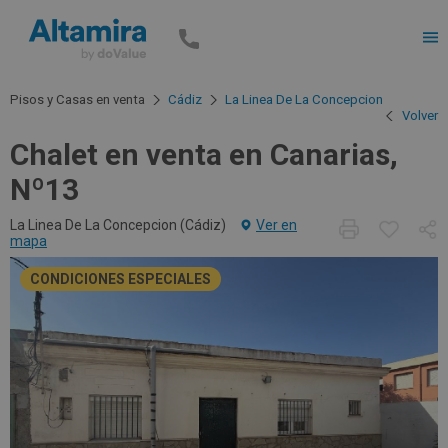
Men
Pisos y Casas en venta
Cádiz
La Linea De La Concepcion
Volver
Chalet en venta en Canarias,
Nº13
La Linea De La Concepcion (
Cádiz
)
Ver en
mapa
CONDICIONES ESPECIALES