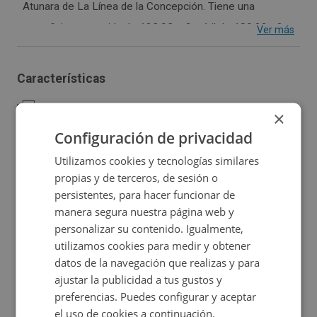
Atunara de La Línea de la Concepción. Tiene una
superficie construida de 123,93 m2 y útil de 109,82m2,
Ver más
distribuidos en pasillo, distribuidor, cocina, salón,
comedor, tres dormitorios, baño y garaje. La vivienda se
Características
encuentra en un pasaje con poco tránsito, ideal para
2
Construidos:
123,93 m
Habitaciones:
3
quienes buscan comodidad y amplitud. Esta vivienda
×
ofrece un amplio espacio para personalizar a tu gusto.
Configuración de privacidad
Baños:
1
Garaje:
Sí
La zona cuenta con excelentes servicios, incluyendo
Utilizamos cookies y tecnologías similares
tiendas, restaurantes , colegios, centro de salud y
propias y de terceros, de sesión o
Orientación:
Este
Certificado energético
persistentes, para hacer funcionar de
supermercados.
manera segura nuestra página web y
personalizar su contenido. Igualmente,
Consulta las
de este inmueble.
condiciones especiales
utilizamos cookies para medir y obtener
datos de la navegación que realizas y para
Ubicación
ajustar la publicidad a tus gustos y
preferencias. Puedes configurar y aceptar
Ampliar mapa
el uso de cookies a continuación.