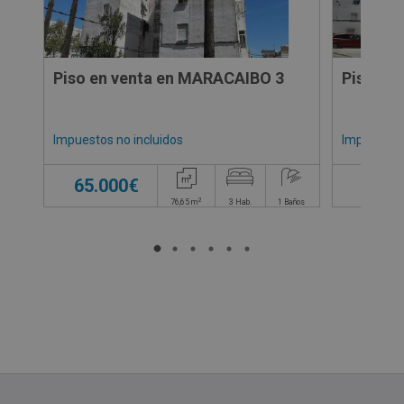
Piso en venta en MARACAIBO 3
Piso en
Impuestos no incluidos
Impuestos 
65.000€
63.0
2
76,65
m
3
Hab.
1
Baños