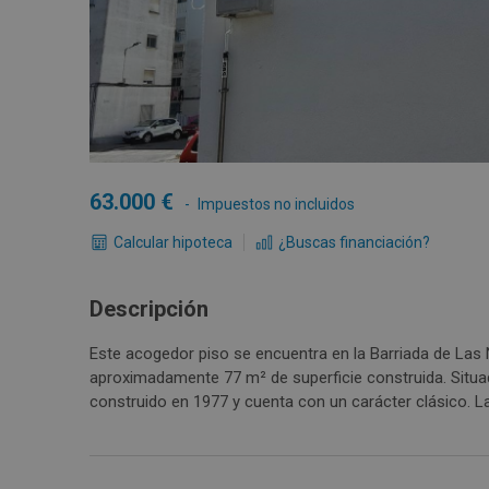
63.000
Impuestos no incluidos
Calcular hipoteca
¿Buscas financiación?
Descripción
Este acogedor piso se encuentra en la Barriada de Las N
aproximadamente 77 m² de superficie construida. Situado
construido en 1977 y cuenta con un carácter clásico. La
parejas o pequeñas familias. Su ubicación es muy conv
en las cercanías, como tiendas, colegios y transporte. ¡
bien comunicada!