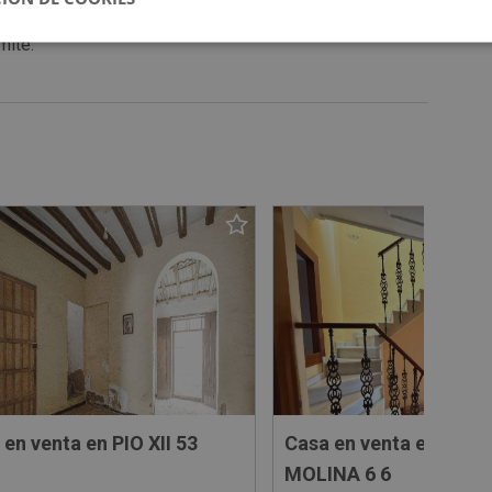
mite.
en venta en PIO XII 53
Casa en venta en TIRS
MOLINA 6 6