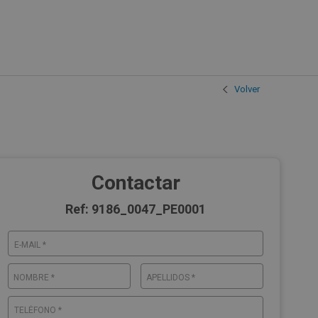
Volver
Contactar
Ref: 9186_0047_PE0001
E-MAIL *
NOMBRE *
APELLIDOS *
TELÉFONO *