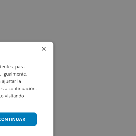
×
tentes, para
. Igualmente,
 ajustar la
es a continuación.
o visitando
 CONTINUAR