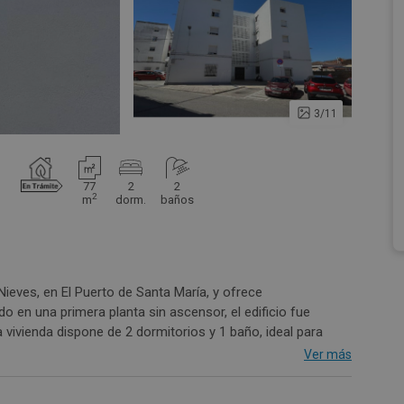
3/11
77
2
2
2
m
dorm.
baños
ieves, en El Puerto de Santa María, y ofrece
 en una primera planta sin ascensor, el edificio fue
 vivienda dispone de 2 dormitorios y 1 baño, ideal para
eniente, ya que cuenta con todos los servicios necesarios
Ver más
Una excelente oportunidad para vivir en una zona tranquila y