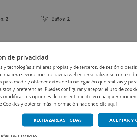
es:
2
Baños:
2
ón de privacidad
s y tecnologías similares propias y de terceros, de sesión o persis
de manera segura nuestra página web y personalizar su contenido
s para medir y obtener datos de la navegación que realizas y para
Ampliar mapa
gustos y preferencias. Puedes configurar y aceptar el uso de cooki
 modificar tus opciones de consentimiento en cualquier moment
Ver en mapa
de Cookies y obtener más información haciendo clic
aquí
RECHAZARLAS TODAS
ACEPTAR Y
IÓN DE COOKIES