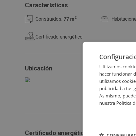
Consulta las
de este inmueble.
condiciones especiales
Características
2
Construidos:
77 m
Habitacion
Certificado energético
Configuraci
Utilizamos cookie
Ubicación
hacer funcionar 
utilizamos cookie
publicidad a tus 
Asimismo, puedes
nuestra Política 
Certificado energético
CONFIGURAC