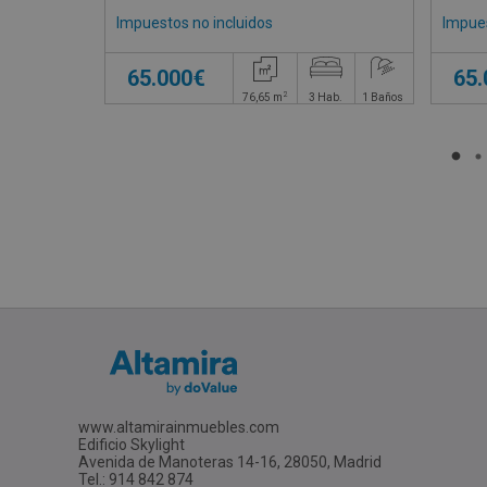
Impuestos no incluidos
Impues
65.000€
65
2
76,65
m
3
Hab.
1
Baños
www.altamirainmuebles.com
Edificio Skylight
Avenida de Manoteras 14-16, 28050, Madrid
Tel.: 914 842 874