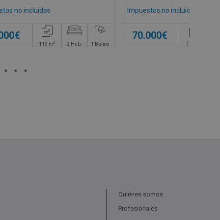
tos no incluidos
Impuestos no incluidos
.000€
70.000€
2
2
119
m
2
Hab.
1
Baños
131
m
3
Quiénes somos
Profesionales