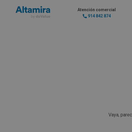
Atención comercial
914 842 874
Vaya, pare