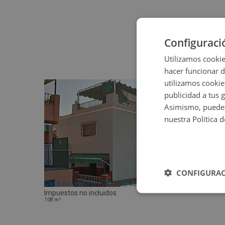
Configuraci
Utilizamos cookie
hacer funcionar 
utilizamos cookie
publicidad a tus 
Asimismo, puedes
nuestra Política 
CONFIGURAC
Casa en venta en CALLE MOLADA 13
Impuestos no incluidos
2
108
m