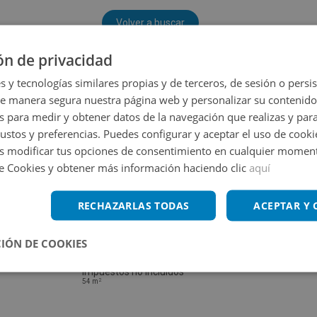
Volver a buscar
ón de privacidad
s y tecnologías similares propias y de terceros, de sesión o persis
de manera segura nuestra página web y personalizar su contenido
s para medir y obtener datos de la navegación que realizas y para
gustos y preferencias. Puedes configurar y aceptar el uso de cooki
 modificar tus opciones de consentimiento en cualquier moment
de Cookies y obtener más información haciendo clic
aquí
RECHAZARLAS TODAS
ACEPTAR Y
IÓN DE COOKIES
Piso en venta en CALLE LINCE 83
Impuestos no incluidos
2
54
m