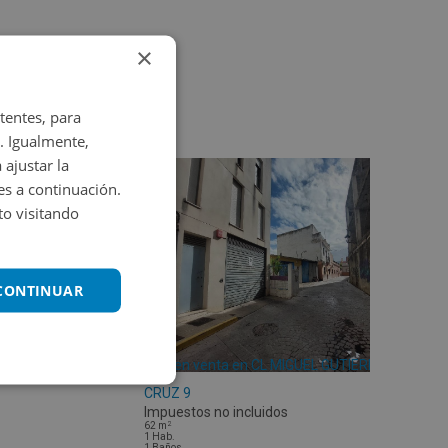
×
tentes, para
. Igualmente,
 ajustar la
es a continuación.
o visitando
 CONTINUAR
Piso en venta en CL MIGUEL GUTIERREZ
CRUZ 9
Impuestos no incluidos
2
62
m
1
Hab.
1
Baños