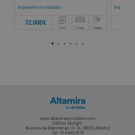
Impuestos no incluidos
Impuestos 
72.000€
100.0
2
77
m
2
Hab.
1
Baños
www.altamirainmuebles.com
Edificio Skylight
Avenida de Manoteras 14-16, 28050, Madrid
Tel.: 914 842 874