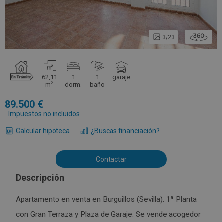
3/23
62,11
1
1
garaje
2
m
dorm.
baño
89.500
Impuestos no incluidos
Calcular hipoteca
¿Buscas financiación?
Contactar
Descripción
Apartamento en venta en Burguillos (Sevilla). 1ª Planta
con Gran Terraza y Plaza de Garaje. Se vende acogedor