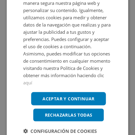
Ver en mapa
manera segura nuestra página web y
acceso a todos los servicios: supermercados, transporte
personalizar su contenido. Igualmente,
público, colegios y zonas verdes. Ideal para jóvenes para
utilizamos cookies para medir y obtener
iniciar su emancipación, inversión o como segunda
datos de la navegación que realizas y para
ajustar la publicidad a tus gustos y
Certificado energético
residencia para escapar del ruido de la ciudad estando a
preferencias. Puedes configurar y aceptar
pocos minutos de Sevilla capital. No dejes pasar esta
Calificación de eficiencia energética
el uso de cookies a continuación.
en trámite.
oportunidad. ¡Contacta con nosotros para más
Asimismo, puedes modificar tus opciones
información o concertar una visita!
de consentimiento en cualquier momento
visitando nuestra Política de Cookies y
obtener más información haciendo clic
Promociones asociadas
aquí
ACEPTAR Y CONTINUAR
RECHAZARLAS TODAS
Tu sueño comienza aquí
Ver más inmuebles
CONFIGURACIÓN DE COOKIES