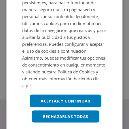
persistentes, para hacer funcionar de
manera segura nuestra página web y
personalizar su contenido. Igualmente,
utilizamos cookies para medir y obtener
datos de la navegación que realizas y para
ajustar la publicidad a tus gustos y
preferencias. Puedes configurar y aceptar
el uso de cookies a continuación.
Asimismo, puedes modificar tus opciones
Piso en venta en AV VIÑUELA 22
Piso en 
de consentimiento en cualquier momento
Impuestos no incluidos
Impuestos
2
2
65
m
115
m
visitando nuestra Política de Cookies y
3
Hab.
3
Hab.
1
Baños
2
Baños
obtener más información haciendo clic
aquí
ACEPTAR Y CONTINUAR
RECHAZARLAS TODAS